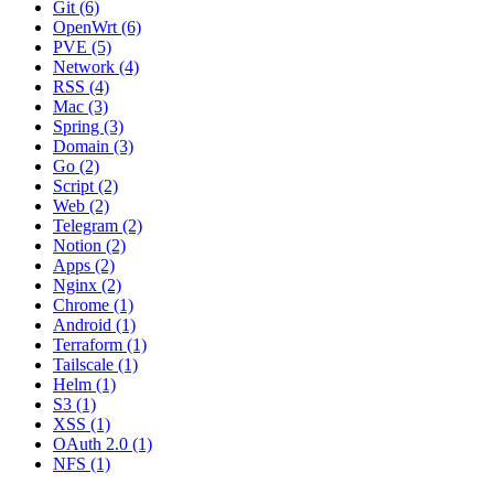
Git (6)
OpenWrt (6)
PVE (5)
Network (4)
RSS (4)
Mac (3)
Spring (3)
Domain (3)
Go (2)
Script (2)
Web (2)
Telegram (2)
Notion (2)
Apps (2)
Nginx (2)
Chrome (1)
Android (1)
Terraform (1)
Tailscale (1)
Helm (1)
S3 (1)
XSS (1)
OAuth 2.0 (1)
NFS (1)