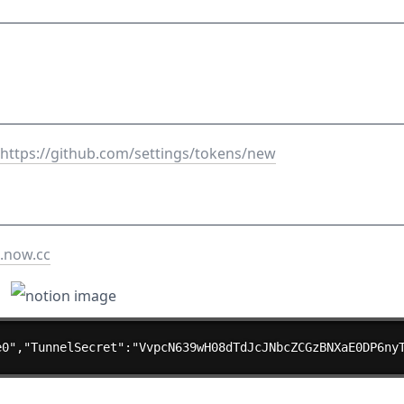
https://github.com/settings/tokens/new
e.now.cc
e0","TunnelSecret":"VvpcN639wH08dTdJcJNbcZCGzBNXaE0DP6ny