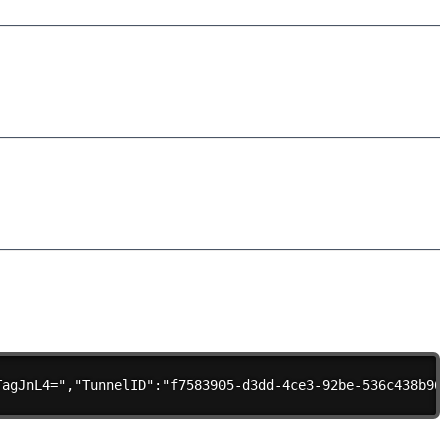
TagJnL4=","TunnelID":"f7583905-d3dd-4ce3-92be-536c438b96