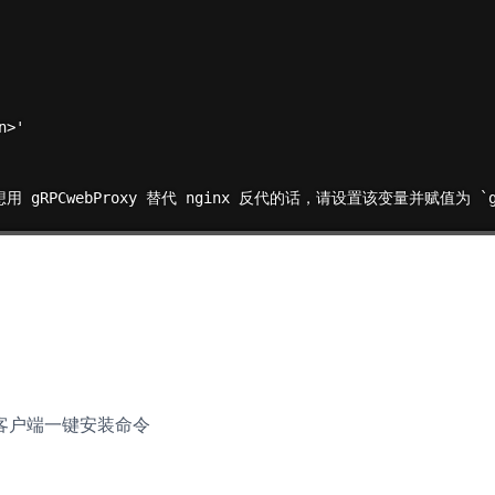
>'

 如想用 gRPCwebProxy 替代 nginx 反代的话，请设置该变量并赋值为 `grp
客户端一键安装命令