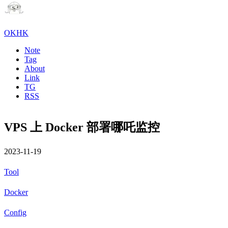
OKHK
Note
Tag
About
Link
TG
RSS
VPS 上 Docker 部署哪吒监控
2023-11-19
Tool
Docker
Config