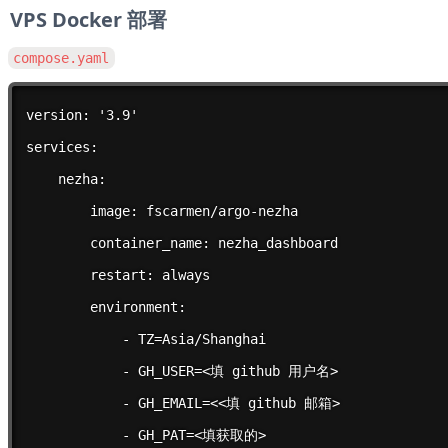
VPS Docker 部署
compose.yaml
version: '3.9'

services:

    nezha:

        image: fscarmen/argo-nezha

        container_name: nezha_dashboard

        restart: always

        environment:

            - TZ=Asia/Shanghai

            - GH_USER=<填 github 用户名>

            - GH_EMAIL=<<填 github 邮箱>

            - GH_PAT=<填获取的>
