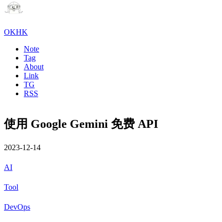
OKHK
Note
Tag
About
Link
TG
RSS
使用 Google Gemini 免费 API
2023-12-14
AI
Tool
DevOps