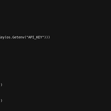
ey(os.Getenv("API_KEY")))

)

)
