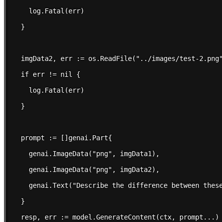
    log.Fatal(err)

  }

  imgData2, err := os.ReadFile("../images/test-2.png"
  if err != nil {

    log.Fatal(err)

  }

  prompt := []genai.Part{

    genai.ImageData("png", imgData1),

    genai.ImageData("png", imgData2),

    genai.Text("Describe the difference between these
  }

  resp, err := model.GenerateContent(ctx, prompt...)
