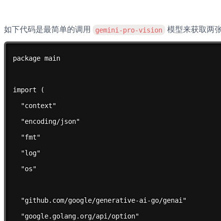
如下代码是最简单的调用 
 模型来获取两
gemini-pro-vision
package main

import (

  "context"

  "encoding/json"

  "fmt"

  "log"

  "os"

  "github.com/google/generative-ai-go/genai"

  "google.golang.org/api/option"
