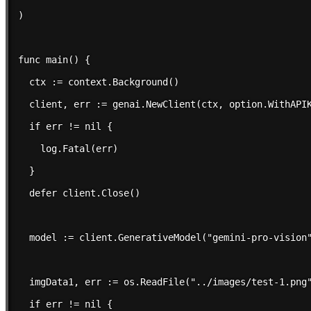
)

func main() {

  ctx := context.Background()

  client, err := genai.NewClient(ctx, option.WithAPIK
  if err != nil {

    log.Fatal(err)

  }

  defer client.Close()

  model := client.GenerativeModel("gemini-pro-vision"
  imgData1, err := os.ReadFile("../images/test-1.png"
  if err != nil {
