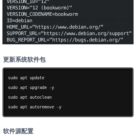
更新系统软件包
sudo apt update

sudo apt upgrade -y

sudo apt autoclean

sudo apt autoremove -y
软件源配置