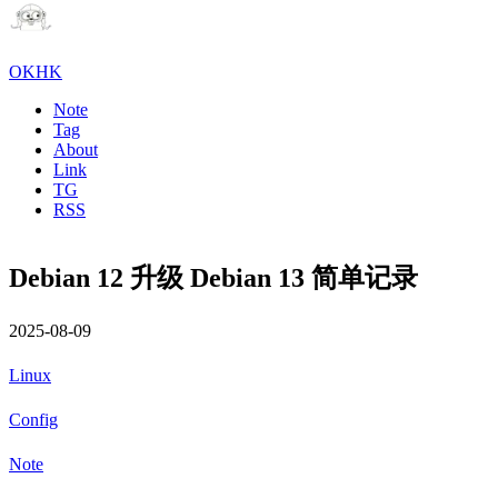
OKHK
Note
Tag
About
Link
TG
RSS
Debian 12 升级 Debian 13 简单记录
2025-08-09
Linux
Config
Note