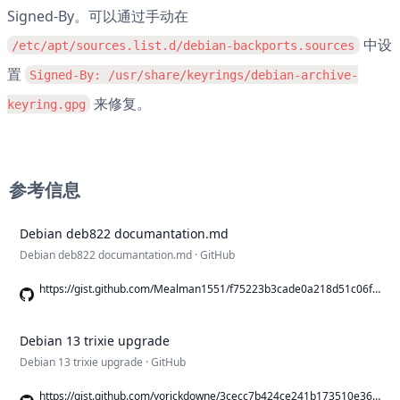
Signed-By。可以通过手动在 
 中设
/etc/apt/sources.list.d/debian-backports.sources
置 
Signed-By: /usr/share/keyrings/debian-archive-
 来修复。
keyring.gpg
参考信息
Debian deb822 documantation.md
Debian deb822 documantation.md · GitHub
https://gist.github.com/Mealman1551/f75223b3cade0a218d51c06f6cb08f40
Debian 13 trixie upgrade
Debian 13 trixie upgrade · GitHub
https://gist.github.com/yorickdowne/3cecc7b424ce241b173510e36754af47