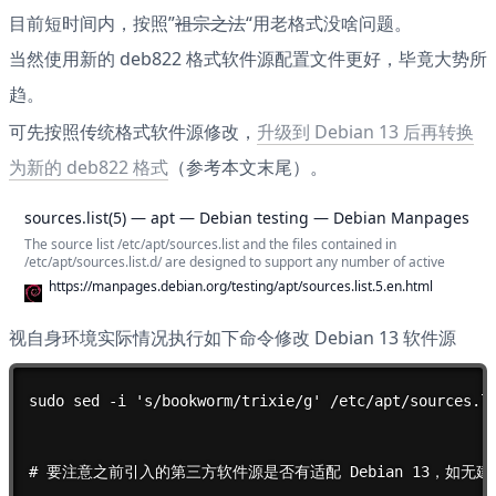
目前短时间内，按照”
祖宗之法
“用老格式没啥问题。

当然使用新的 deb822 格式软件源配置文件更好，毕竟大势所
趋。
可先按照传统格式软件源修改，
升级到 Debian 13 后再转换
为新的 deb822 格式
（参考本文末尾）。
sources.list(5) — apt — Debian testing — Debian Manpages
The source list /etc/apt/sources.list and the files contained in
/etc/apt/sources.list.d/ are designed to support any number of active
sources and a variety of source media. The files list one source per line
https://manpages.debian.org/testing/apt/sources.list.5.en.html
(one-line style) or contain multiline stanzas defining one or more
sources per stanza (deb822 style), with the most preferred source listed
first (in case a single version is available from more than one source).
视自身环境实际情况执行如下命令修改 Debian 13 软件源
The information available from the configured sources is acquired by
apt-get update (or by an equivalent command from another APT front-
end).
sudo sed -i 's/bookworm/trixie/g' /etc/apt/sources.li
# 要注意之前引入的第三方软件源是否有适配 Debian 13，如无