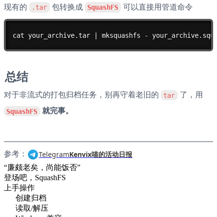
现有的 
 包转换成 
 可以直接用管道命令
.tar
SquashFS
cat your_archive.tar | mksquashfs - your_archive.squ
总结
对于非流式的打包归档任务，别再守着老旧的 
 了，用
tar
 就完事。
SquashFS
参考：
Telegram
Kenvix喵的活动日报
“廉颇老矣，尚能饭否”
登场吧，SquashFS
上手操作
创建归档
读取/解压